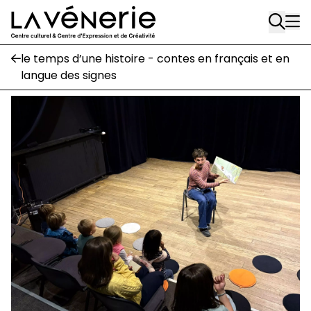
Rue Gratès, 3
Aller au contenu principal
1170 Watermael-Boitsfort
02 663 85 50
le temps d’une histoire - contes en français et en
langue des signes
Écuries
Place Gilson, 3
1170 Watermael-Boitsfort
02 663 85 50
suivez-nous
Journal Vénerie
- version papier
Newsletter
A
A