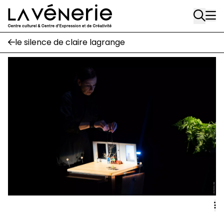
Rue Gratès, 3
Aller au contenu principal
1170 Watermael-Boitsfort
02 663 85 50
le silence de claire lagrange
Écuries
Place Gilson, 3
1170 Watermael-Boitsfort
02 663 85 50
suivez-nous
Journal Vénerie
- version papier
Newsletter
A
A