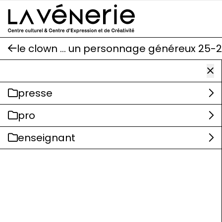
Aller au contenu principal
le clown … un personnage généreux 25-
presse
pro
enseignant