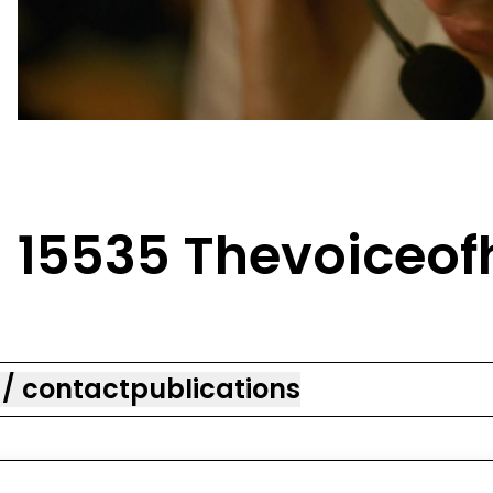
15535 Thevoiceof
 / contact
publications