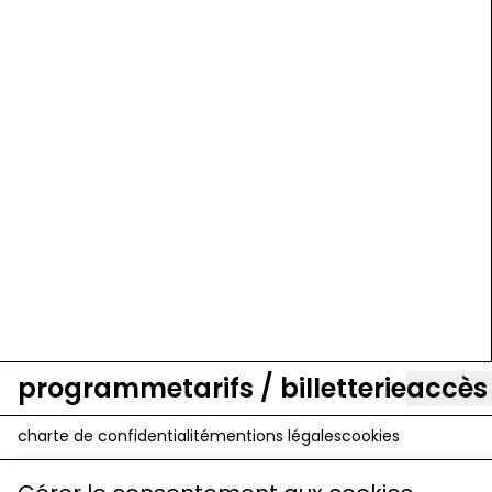
programme
tarifs / billetterie
accès
charte de confidentialité
mentions légales
cookies