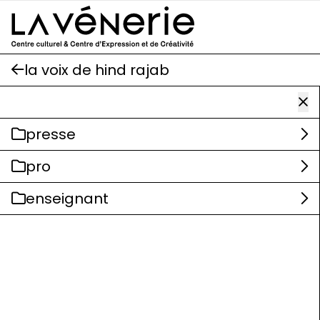
Aller au contenu principal
la voix de hind rajab
presse
pro
enseignant