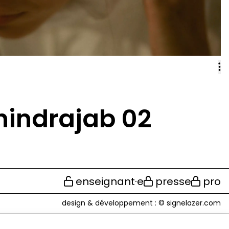
hindrajab 02
enseignant·e
presse
pro
design & développement :
© signelazer.com