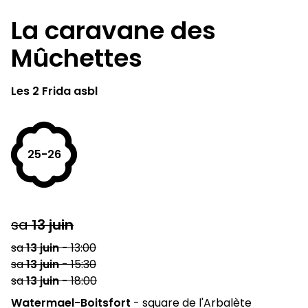
La caravane des
Mûchettes
Les 2 Frida asbl
25-26
sa
13
juin
sa
13
juin
-
13:00
sa
13
juin
-
15:30
sa
13
juin
-
18:00
Watermael-Boitsfort
-
square de l'Arbalète