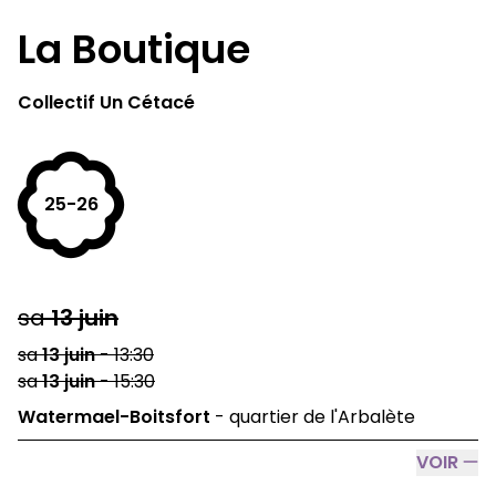
La Boutique
Collectif Un Cétacé
25-26
sa
13
juin
sa
13
juin
-
13:30
sa
13
juin
-
15:30
Watermael-Boitsfort
-
quartier de l'Arbalète
VOIR