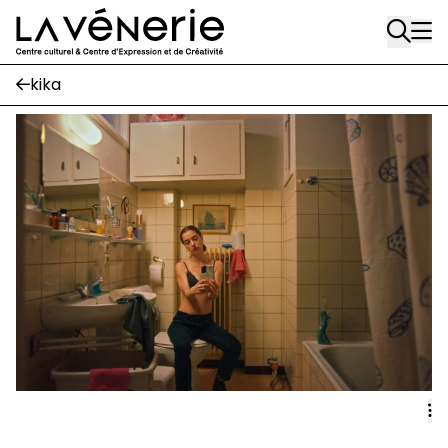
Rue Gratès, 3
Aller au contenu principal
1170 Watermael-Boitsfort
02 663 85 50
kika
Écuries
Place Gilson, 3
1170 Watermael-Boitsfort
02 663 85 50
suivez-nous
Journal Vénerie
- version papier
Newsletter
A
A