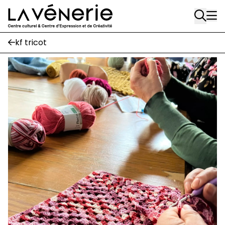
Aller au contenu principal
Écuries
kf tricot
Place Gilson, 3
1170 Watermael-Boitsfort
02 663 85 50
suivez-nous
Journal Vénerie
- version papier
Newsletter
A
A