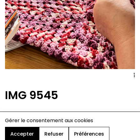
IMG 9545
charte de confidentialité
Gérer le consentement aux cookies
mentions légales
cookies
Accepter
Refuser
Préférences
design & développement :
© signelazer.com