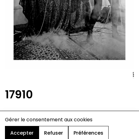
17910
charte de confidentialité
Gérer le consentement aux cookies
mentions légales
cookies
Accepter
Refuser
Préférences
design & développement :
© signelazer.com