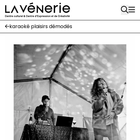
Aller au contenu principal
Écuries
karaoké plaisirs démodés
Place Gilson, 3
1170 Watermael-Boitsfort
02 663 85 50
suivez-nous
Journal Vénerie
- version papier
Newsletter
A
A