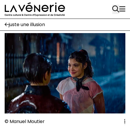
Rue Gratès, 3
Aller au contenu principal
1170 Watermael-Boitsfort
02 663 85 50
juste une illusion
Écuries
Place Gilson, 3
1170 Watermael-Boitsfort
02 663 85 50
suivez-nous
Journal Vénerie
- version papier
Newsletter
A
© Manuel Moutier
A