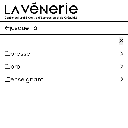
Aller au contenu principal
jusque-là
presse
pro
enseignant