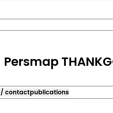
Persmap THANKG
 / contact
publications