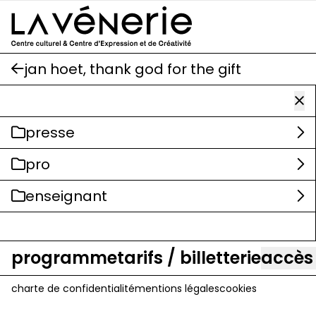
Aller au contenu principal
jan hoet, thank god for the gift
presse
pro
enseignant
programme
tarifs / billetterie
accès
charte de confidentialité
mentions légales
cookies