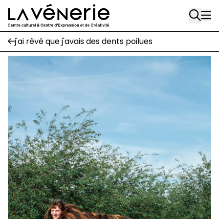
Aller au contenu principal
suivez-nous
j'ai rêvé que j'avais des dents poilues
Journal Vénerie
- version papier
Newsletter
A
A