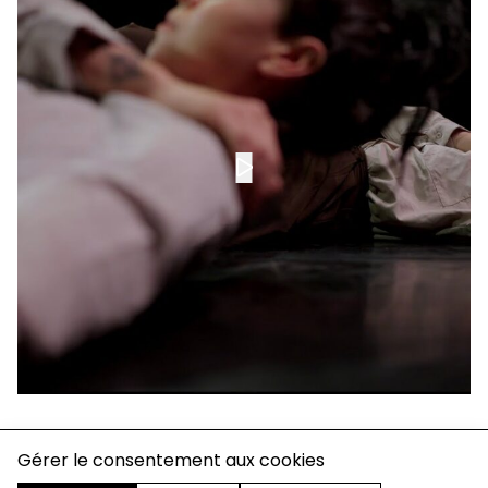
charte de confidentialité
Gérer le consentement aux cookies
mentions légales