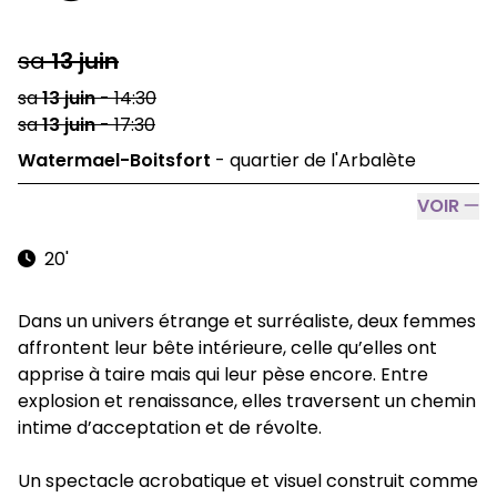
sa
13
juin
sa
13
juin
-
14:30
sa
13
juin
-
17:30
Watermael-Boitsfort
-
quartier de l'Arbalète
VOIR
20'
Dans un univers étrange et surréaliste, deux femmes
affrontent leur bête intérieure, celle qu’elles ont
apprise à taire mais qui leur pèse encore. Entre
explosion et renaissance, elles traversent un chemin
intime d’acceptation et de révolte.
Un spectacle acrobatique et visuel construit comme