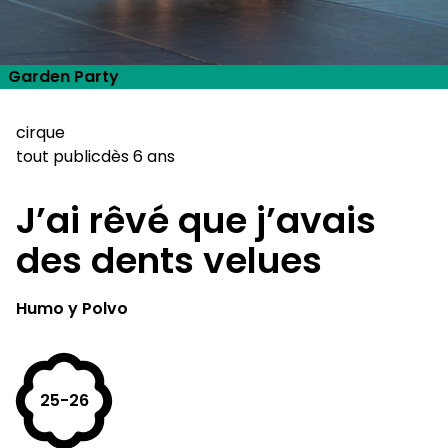
Garden Party
cirque
tout public
dès 6 ans
J’ai rêvé que j’avais
des dents velues
Humo y Polvo
25-26