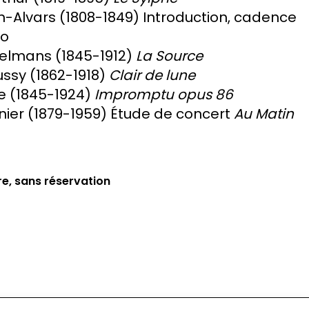
sh-Alvars (1808-1849) Introduction, cadence
do
selmans (1845-1912)
La Source
ussy (1862-1918)
Clair de lune
re (1845-1924)
Impromptu opus 86
nier (1879-1959) Étude de concert
Au Matin
bre, sans réservation