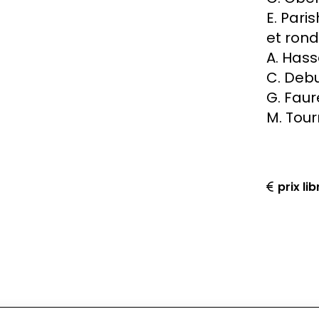
E. Pari
et ron
A. Has
C. Deb
G. Fau
M. Tour
prix li