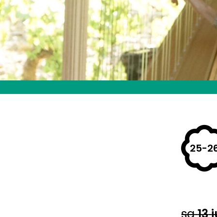
25-2
sa
13
j