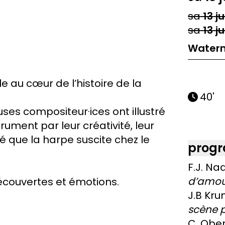
sa
13
ju
sa
13
ju
Waterm
au cœur de l’histoire de la
40'
uses compositeur·ices ont illustré
rument par leur créativité, leur
ité que la harpe suscite chez le
prog
F.J. Na
d’amou
découvertes et émotions.
J.B Kru
scène 
C. Ober