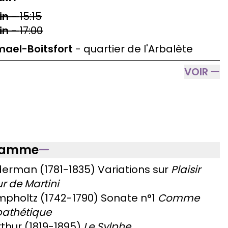
in
-
15:15
in
-
17:00
ael-Boitsfort
-
quartier de l'Arbalète
VOIR
ramme
derman (1781-1835) Variations sur
Plaisir
r de Martini
mpholtz (1742-1790) Sonate n
°
1
Comme
pathétique
thur (1819-1895)
Le Sylphe