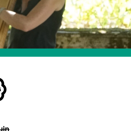
6
uin