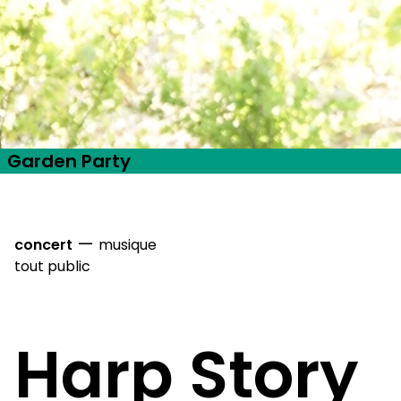
Garden Party
—
concert
musique
tout public
Harp Story