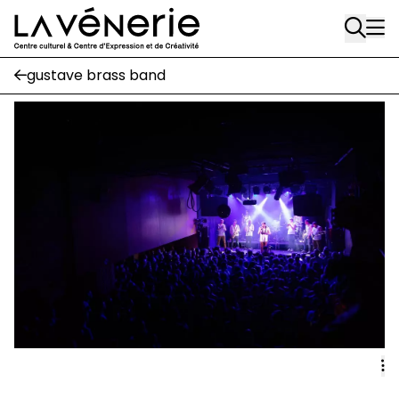
Rue Gratès, 3
Aller au contenu principal
1170 Watermael-Boitsfort
02 663 85 50
gustave brass band
Écuries
Place Gilson, 3
1170 Watermael-Boitsfort
02 663 85 50
suivez-nous
Journal Vénerie
- version papier
Newsletter
A
A