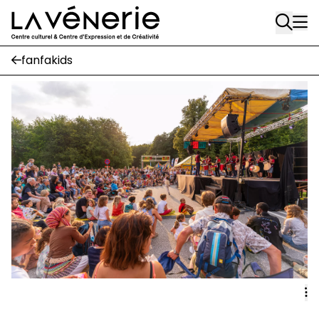
Rue Gratès, 3
Aller au contenu principal
1170 Watermael-Boitsfort
02 663 85 50
fanfakids
Écuries
Place Gilson, 3
1170 Watermael-Boitsfort
02 663 85 50
suivez-nous
Journal Vénerie
- version papier
Newsletter
A
A