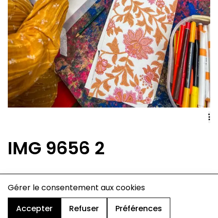
IMG 9656 2
charte de confidentialité
Gérer le consentement aux cookies
mentions légales
cookies
Accepter
Refuser
Préférences
design & développement :
© signelazer.com