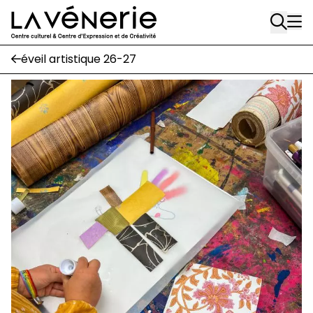
Aller au contenu principal
Écuries
éveil artistique 26-27
Place Gilson, 3
1170 Watermael-Boitsfort
02 663 85 50
suivez-nous
Journal Vénerie
- version papier
Newsletter
A
A