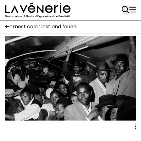
Rue Gratès, 3
Aller au contenu principal
1170 Watermael-Boitsfort
02 663 85 50
ernest cole : lost and found
Écuries
Place Gilson, 3
1170 Watermael-Boitsfort
02 663 85 50
suivez-nous
Journal Vénerie
- version papier
Newsletter
A
A