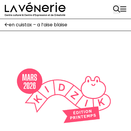
Rue Gratès, 3
Aller au contenu principal
1170 Watermael-Boitsfort
02 663 85 50
en cuistax – a l’aise blaise
Écuries
Place Gilson, 3
1170 Watermael-Boitsfort
02 663 85 50
suivez-nous
Journal Vénerie
- version papier
Newsletter
A
A