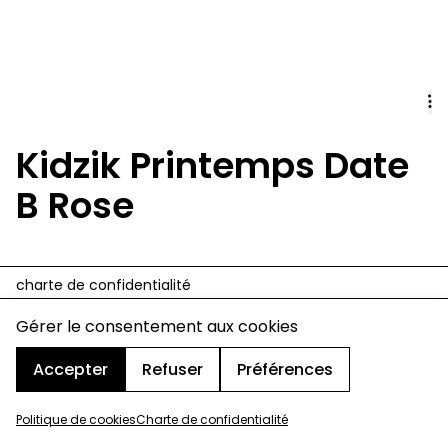
Kidzik Printemps Date
B Rose
charte de confidentialité
mentions légales
cookies
Gérer le consentement aux cookies
design & développement :
© signelazer.com
Accepter
Refuser
Préférences
Politique de cookies
Charte de confidentialité