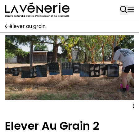
Rue Gratès, 3
Aller au contenu principal
1170 Watermael-Boitsfort
02 663 85 50
élever au grain
Écuries
Place Gilson, 3
1170 Watermael-Boitsfort
02 663 85 50
suivez-nous
Journal Vénerie
- version papier
Newsletter
Elever Au Grain 2
A
A