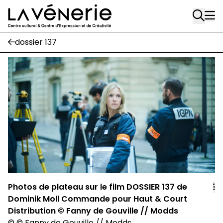
Rue Gratès, 3
Aller au contenu principal
1170 Watermael-Boitsfort
02 663 85 50
dossier 137
Écuries
Place Gilson, 3
1170 Watermael-Boitsfort
02 663 85 50
suivez-nous
Journal Vénerie
- version papier
Newsletter
Photos de plateau sur le film DOSSIER 137 de
Dominik Moll Commande pour Haut & Court
A
Distribution © Fanny de Gouville // Modds
A
©
©
Fanny de Gouville // Modds