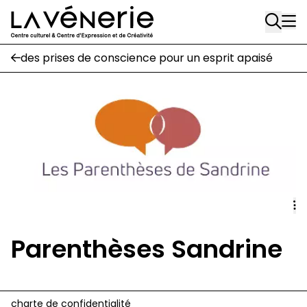
Rue Gratès, 3
Aller au contenu principal
1170 Watermael-Boitsfort
02 663 85 50
des prises de conscience pour un esprit apaisé
Écuries
Place Gilson, 3
1170 Watermael-Boitsfort
02 663 85 50
suivez-nous
Journal Vénerie
- version papier
Newsletter
Parenthèses Sandrine
A
A
charte de confidentialité