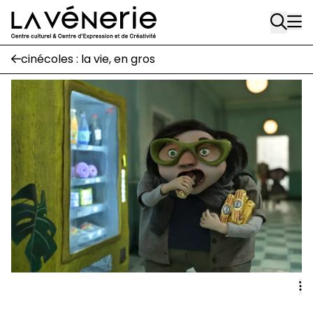
Rue Gratès, 3
Aller au contenu principal
1170 Watermael-Boitsfort
02 663 85 50
cinécoles : la vie, en gros
Écuries
Place Gilson, 3
1170 Watermael-Boitsfort
02 663 85 50
suivez-nous
Journal Vénerie
- version papier
Newsletter
A
A