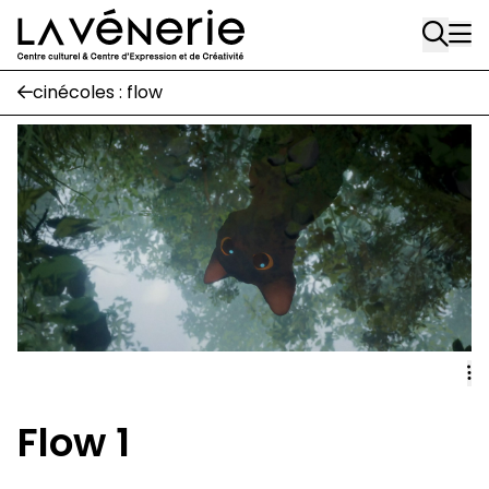
Rue Gratès, 3
Aller au contenu principal
1170 Watermael-Boitsfort
02 663 85 50
cinécoles : flow
Écuries
Place Gilson, 3
1170 Watermael-Boitsfort
02 663 85 50
suivez-nous
Journal Vénerie
- version papier
Newsletter
Flow 1
A
A