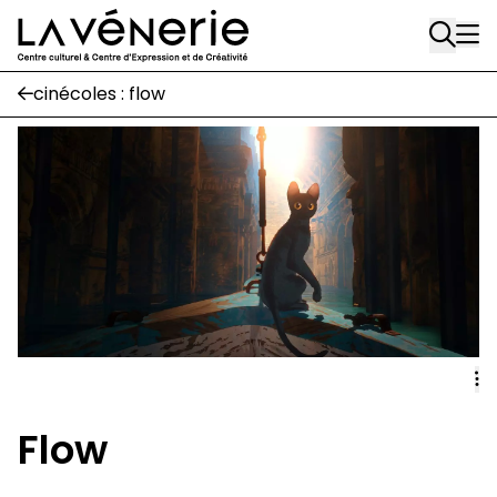
Rue Gratès, 3
Aller au contenu principal
1170 Watermael-Boitsfort
02 663 85 50
cinécoles : flow
Écuries
Place Gilson, 3
1170 Watermael-Boitsfort
02 663 85 50
suivez-nous
Journal Vénerie
- version papier
Newsletter
Flow
A
A