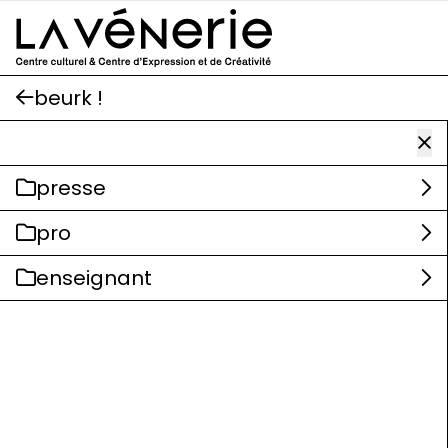
Aller au contenu principal
beurk !
presse
pro
enseignant