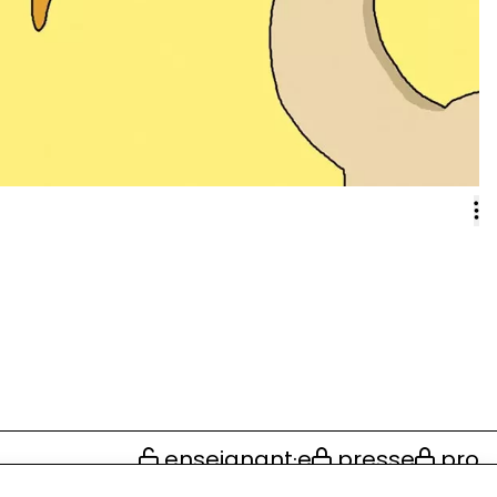
enseignant·e
presse
pro