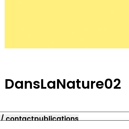
DansLaNature02
 / contact
publications