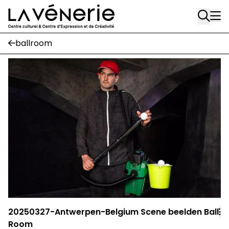
Rue Gratès, 3
Aller au contenu principal
1170 Watermael-Boitsfort
02 663 85 50
ballroom
Écuries
Place Gilson, 3
1170 Watermael-Boitsfort
02 663 85 50
suivez-nous
Journal Vénerie
- version papier
Newsletter
A
20250327-Antwerpen-Belgium Scene beelden Ball
A
Room