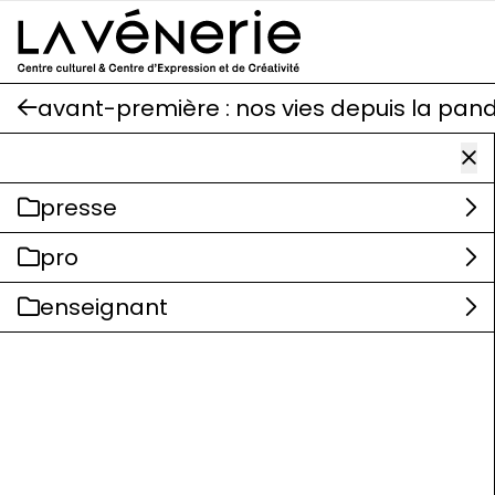
Aller au contenu principal
avant-première : nos vies depuis la pa
presse
pro
enseignant