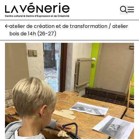
Aller au contenu principal
Écuries
Place Gilson, 3
atelier de création et de transformation / atelier
1170 Watermael-Boitsfort
bois de 14h (26-27)
02 663 85 50
suivez-nous
Journal Vénerie
- version papier
Newsletter
A
A