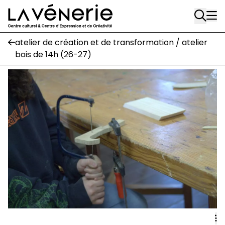
Rue Gratès, 3
Aller au contenu principal
1170 Watermael-Boitsfort
02 663 85 50
atelier de création et de transformation / atelier
bois de 14h (26-27)
Écuries
Place Gilson, 3
1170 Watermael-Boitsfort
02 663 85 50
suivez-nous
Journal Vénerie
- version papier
Newsletter
A
A