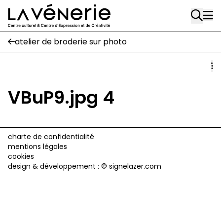
Rue Gratès, 3
Aller au contenu principal
1170 Watermael-Boitsfort
02 663 85 50
atelier de broderie sur photo
Écuries
Place Gilson, 3
1170 Watermael-Boitsfort
VBuP9.jpg 4
02 663 85 50
suivez-nous
charte de confidentialité
mentions légales
Journal Vénerie
- version papier
cookies
Newsletter
design & développement :
© signelazer.com
A
A