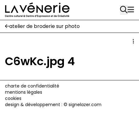
Rue Gratès, 3
Aller au contenu principal
1170 Watermael-Boitsfort
02 663 85 50
atelier de broderie sur photo
Écuries
Place Gilson, 3
1170 Watermael-Boitsfort
C6wKc.jpg 4
02 663 85 50
suivez-nous
charte de confidentialité
mentions légales
Journal Vénerie
- version papier
cookies
Newsletter
design & développement :
© signelazer.com
A
A