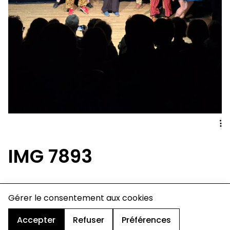
IMG 7893
charte de confidentialité
Gérer le consentement aux cookies
mentions légales
cookies
Accepter
Refuser
Préférences
design & développement :
© signelazer.com