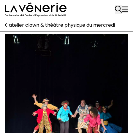
Aller au contenu principal
Écuries
atelier clown & théâtre physique du mercredi
Place Gilson, 3
1170 Watermael-Boitsfort
02 663 85 50
suivez-nous
Journal Vénerie
- version papier
Newsletter
A
A