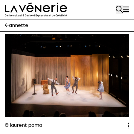
Rue Gratès, 3
Aller au contenu principal
1170 Watermael-Boitsfort
02 663 85 50
annette
Écuries
Place Gilson, 3
1170 Watermael-Boitsfort
02 663 85 50
suivez-nous
Journal Vénerie
- version papier
Newsletter
A
© laurent poma
A