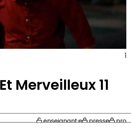
t Merveilleux 11
enseignant·e
presse
pro