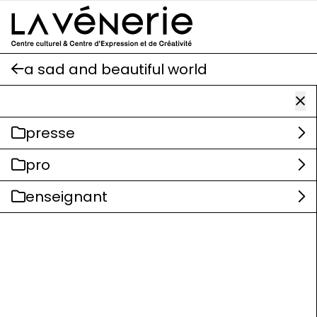
Aller au contenu principal
a sad and beautiful world
presse
pro
enseignant