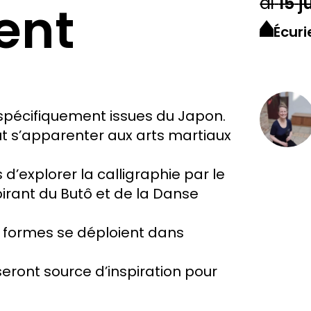
di
15
j
ent
Écuri
 spécifiquement issues du Japon.
eut s’apparenter aux arts martiaux
d’explorer la calligraphie par le
rant du Butô et de la Danse
les formes se déploient dans
ront source d’inspiration pour