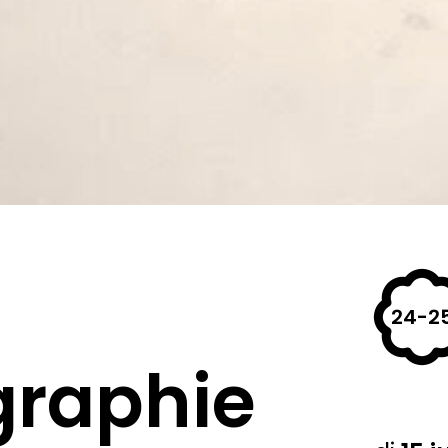
24-2
graphie