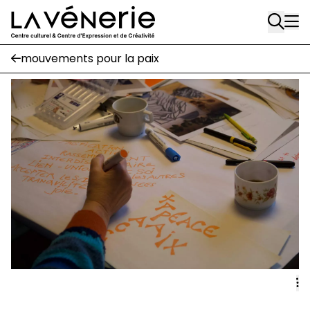
Rue Gratès, 3
Aller au contenu principal
1170 Watermael-Boitsfort
02 663 85 50
mouvements pour la paix
Écuries
Place Gilson, 3
1170 Watermael-Boitsfort
02 663 85 50
suivez-nous
Journal Vénerie
- version papier
Newsletter
A
A