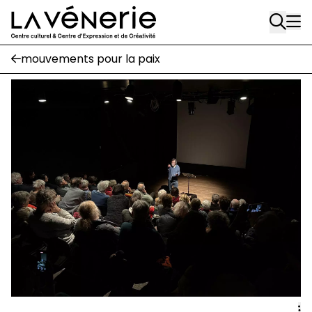
Rue Gratès, 3
Aller au contenu principal
1170 Watermael-Boitsfort
02 663 85 50
mouvements pour la paix
Écuries
Place Gilson, 3
1170 Watermael-Boitsfort
02 663 85 50
suivez-nous
Journal Vénerie
- version papier
Newsletter
A
A