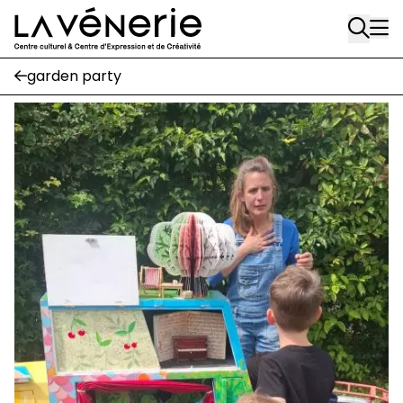
Aller au contenu principal
Journal Vénerie
- version papier
Newsletter
garden party
A
A