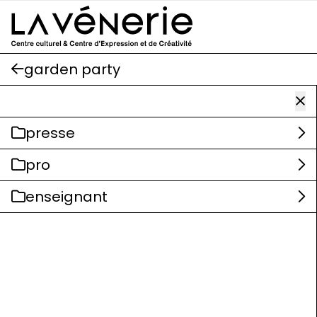
Aller au contenu principal
garden party
presse
pro
enseignant