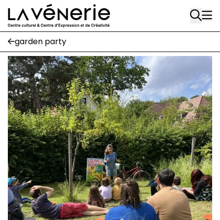
Aller au contenu principal
Écuries
garden party
Place Gilson, 3
1170 Watermael-Boitsfort
02 663 85 50
suivez-nous
Journal Vénerie
- version papier
Newsletter
A
A