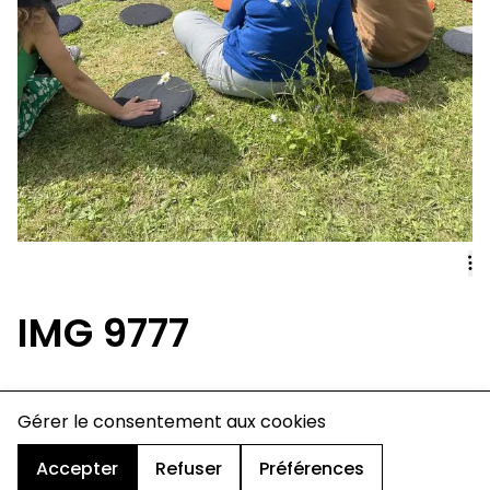
IMG 9777
charte de confidentialité
Gérer le consentement aux cookies
mentions légales
cookies
Accepter
Refuser
Préférences
design & développement :
© signelazer.com