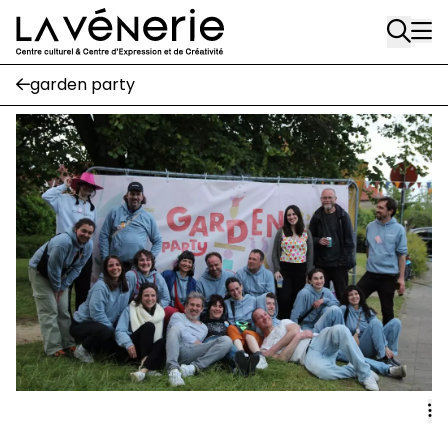
Rue Gratès, 3
Aller au contenu principal
1170 Watermael-Boitsfort
02 663 85 50
garden party
Écuries
Place Gilson, 3
1170 Watermael-Boitsfort
02 663 85 50
suivez-nous
Journal Vénerie
- version papier
Newsletter
A
A