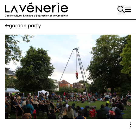
Rue Gratès, 3
Aller au contenu principal
1170 Watermael-Boitsfort
02 663 85 50
garden party
Écuries
Place Gilson, 3
1170 Watermael-Boitsfort
02 663 85 50
suivez-nous
Journal Vénerie
- version papier
Newsletter
A
A