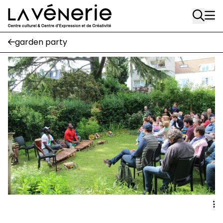
Rue Gratès, 3
Aller au contenu principal
1170 Watermael-Boitsfort
02 663 85 50
garden party
Écuries
Place Gilson, 3
1170 Watermael-Boitsfort
02 663 85 50
suivez-nous
Journal Vénerie
- version papier
Newsletter
A
A