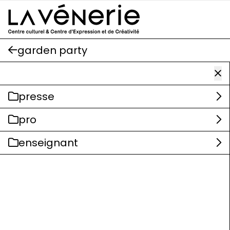
Aller au contenu principal
garden party
presse
pro
enseignant