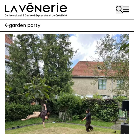
Aller au contenu principal
Écuries
garden party
Place Gilson, 3
1170 Watermael-Boitsfort
02 663 85 50
suivez-nous
Journal Vénerie
- version papier
Newsletter
A
A