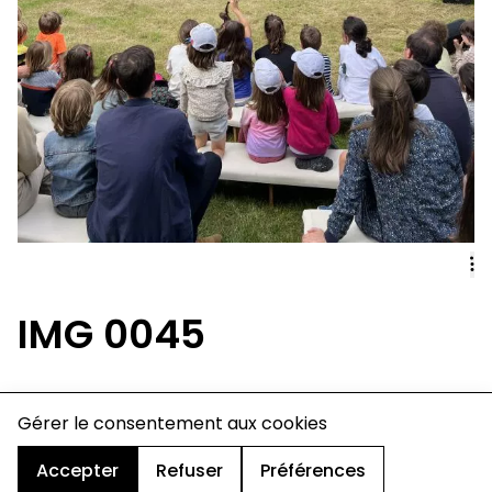
IMG 0045
charte de confidentialité
Gérer le consentement aux cookies
mentions légales
cookies
Accepter
Refuser
Préférences
design & développement :
© signelazer.com