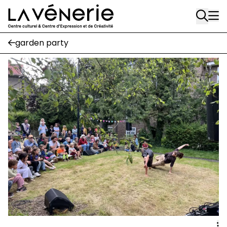
Rue Gratès, 3
Aller au contenu principal
1170 Watermael-Boitsfort
02 663 85 50
garden party
Écuries
Place Gilson, 3
1170 Watermael-Boitsfort
02 663 85 50
suivez-nous
Journal Vénerie
- version papier
Newsletter
A
A