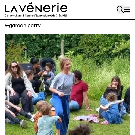
suivez-nous
Aller au contenu principal
Journal Vénerie
- version papier
Newsletter
garden party
A
A