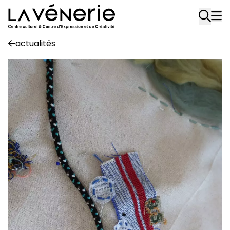
Aller au contenu principal
Place Gilson, 3
1170 Watermael-Boitsfort
02 663 85 50
actualités
suivez-nous
Journal Vénerie
- version papier
Newsletter
A
A